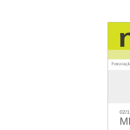
02/1
M