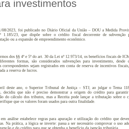
ra investimentos
/08/2023, foi publicado no Diário Oficial da União – DOU a Medida Provis
 1.185/23, que dispõe sobre o crédito fiscal decorrente de subvenção 
ntação ou a expansão de empreendimento econômico.
rmos dos §§ 4º e 5º do art. 30 da Lei nº 12.973/14, os benefícios fiscais de I
diferentes formas, são considerados subvenções para investimento, desde 
s correspondentes sejam registrados em conta de reserva de incentivos fiscais
ada a reserva de lucros.
ril deste ano, o Superior Tribunal de Justiça – STJ, ao julgar o Tema 11
se, decidiu que não é preciso demonstrar a origem do crédito para garantir
ão do cálculo dos tributos, mas a Receita pode lançar a tributação sobre o c
erifique que os valores foram usados para outra finalidade.
m análise estabelece regras para apuração e utilização do crédito que deve
as. Na prática, a lógica se inverte: passa a ser necessário comprovar o uso a
venção e do crédito para que se obtenha o benefício da isenção tributária.