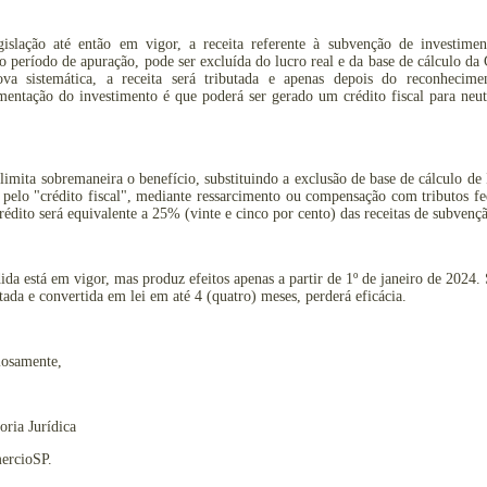
gislação até então em vigor, a receita referente à subvenção de investimen
o período de apuração, pode ser excluída do lucro real e da base de cálculo d
va sistemática, a receita será tributada e apenas depois do reconhecime
entação do investimento é que poderá ser gerado um crédito fiscal para neut
imita sobremaneira o benefício, substituindo a exclusão de base de cálculo de
elo "crédito fiscal", mediante ressarcimento ou compensação com tributos fe
rédito será equivalente a 25% (vinte e cinco por cento) das receitas de subvenç
da está em vigor, mas produz efeitos apenas a partir de 1º de janeiro de 2024.
tada e convertida em lei em até 4 (quatro) meses, perderá eficácia.
iosamente,
oria Jurídica
ercioSP.