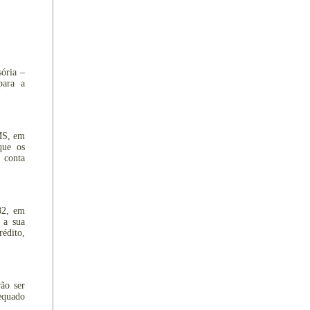
ória –
para a
CMS, em
que os
, conta
82, em
 a sua
rédito,
rão ser
dequado