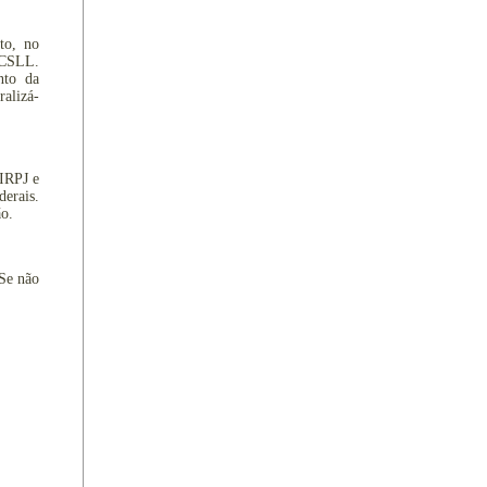
to, no
a CSLL.
nto da
ralizá-
 IRPJ e
derais.
ão.
 Se não