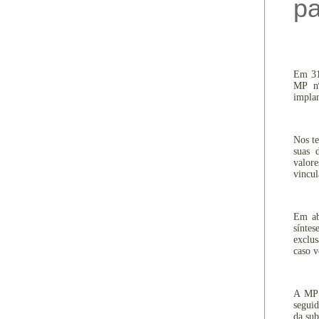
pa
Em 31
MP nº
impla
Nos te
suas 
valore
vincul
Em ab
sínte
exclus
caso v
A MP e
seguid
da sub