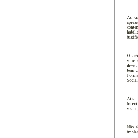
As em
apres
conte
habil
justif
O cré
série
devid
bem c
Forma
Social
Atual
incen
social
Não é 
impla