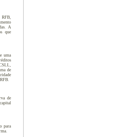
à RFB,
imento
das. A
os que
se uma
éditos
 CSLL,
ama de
ridade
a RFB.
rva de
apital
do para
rma.