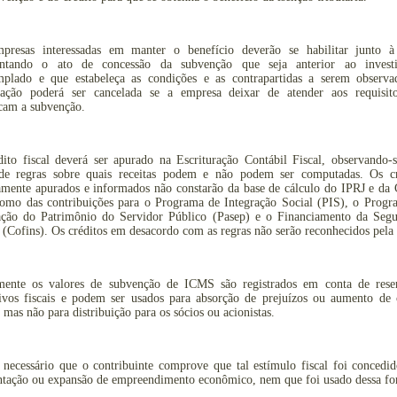
presas interessadas em manter o benefício deverão se habilitar junto 
entando o ato de concessão da subvenção que seja anterior ao invest
mplado e que estabeleça as condições e as contrapartidas a serem observa
itação poderá ser cancelada se a empresa deixar de atender aos requisit
icam a subvenção.
dito fiscal deverá ser apurado na Escrituração Contábil Fiscal, observando-
 de regras sobre quais receitas podem e não podem ser computadas. Os cr
amente apurados e informados não constarão da base de cálculo do IPRJ e da
omo das contribuições para o Programa de Integração Social (PIS), o Progr
ção do Patrimônio do Servidor Público (Pasep) e o Financiamento da Segu
 (Cofins). Os créditos em desacordo com as regras não serão reconhecidos pel
mente os valores de subvenção de ICMS são registrados em conta de rese
tivos fiscais e podem ser usados para absorção de prejuízos ou aumento de c
, mas não para distribuição para os sócios ou acionistas.
necessário que o contribuinte comprove que tal estímulo fiscal foi concedi
ntação ou expansão de empreendimento econômico, nem que foi usado dessa fo