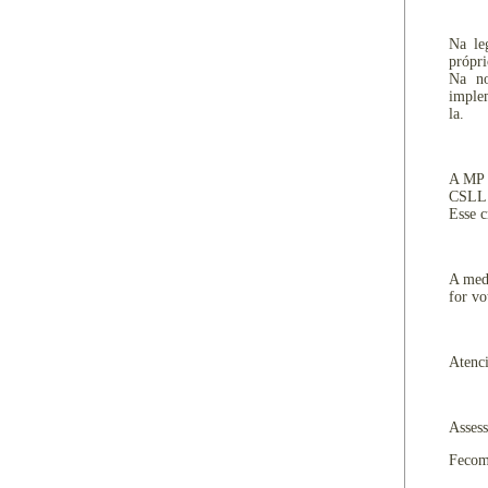
Na le
própri
Na no
implem
la.
A MP l
CSLL p
Esse c
A medi
for vo
Atenc
Assess
Fecom